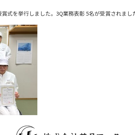
表彰 授賞式を挙行しました。3Q業務表彰 5名が受賞されまし